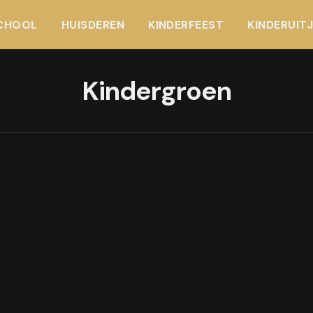
CHOOL
HUISDEREN
KINDERFEEST
KINDERUIT
Kindergroen
-04
IN READ