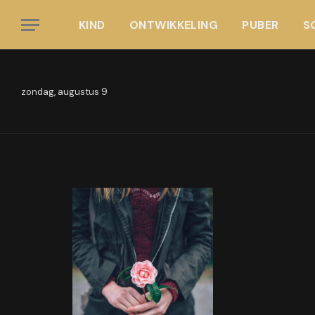
KIND
ONTWIKKELING
PUBER
S
Gaming-logo-mobile
zondag, augustus 9
BY
CHRIS
FEBRUARI 4, 2021
GEEN REACTIES
1 M