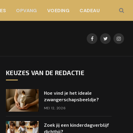
JES
OPVANG
VOEDING
CADEAU
Facebook
Twitter
Instag
KEUZES VAN DE REDACTIE
Hoe vind je het ideale
zwangerschapsbeeldje?
MEI 12, 2026
Zoek jij een kinderdagverblijf
dichtbij?