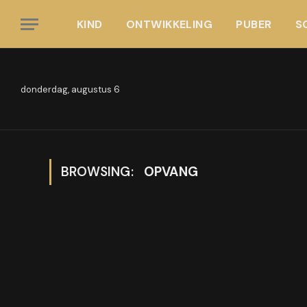
KIND
ONTWIKKELING
PUBER
S
donderdag, augustus 6
BROWSING:
OPVANG